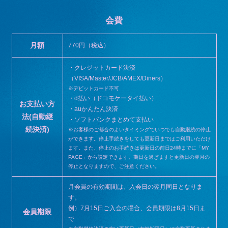
会費
月額
770円（税込）
・クレジットカード決済
（VISA/Master/JCB/AMEX/Diners）
※デビットカード不可
・d払い（ドコモケータイ払い）
お支払い方
・auかんたん決済
法
(自動継
・ソフトバンクまとめて支払い
続決済)
※お客様のご都合のよいタイミングでいつでも自動継続の停止
ができます。停止手続きをしても更新日まではご利用いただけ
ます。また、停止のお手続きは更新日の前日24時までに「MY
PAGE」から設定できます。期日を過ぎますと更新日の翌月の
停止となりますので、ご注意ください。
月会員の有効期間は、入会日の翌月同日となりま
す。
例）7月15日ご入会の場合、会員期限は8月15日ま
会員期限
で