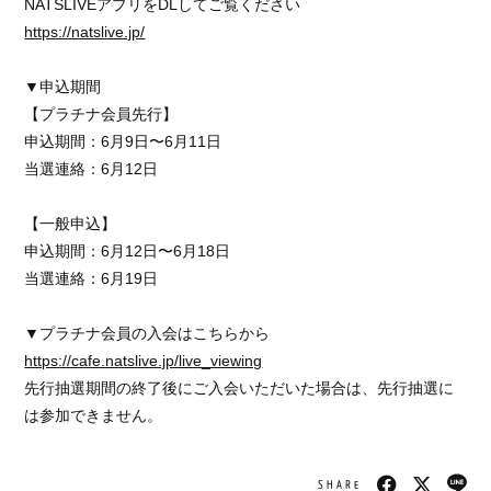
NATSLIVEアプリをDLしてご覧ください
https://natslive.jp/
▼申込期間
【プラチナ会員先行】
会員登録
ログイン
申込期間：6月9日〜6月11日
当選連絡：6月12日
日記
【一般申込】
写真
申込期間：6月12日〜6月18日
当選連絡：6月19日
ビデオ
▼プラチナ会員の入会はこちらから
ラジオ
https://cafe.natslive.jp/live_viewing
先行抽選期間の終了後にご入会いただいた場合は、先行抽選に
は参加できません。
SHARE